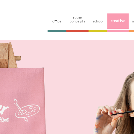
room
office
concepts
school
creative