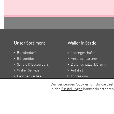
Unser Sortiment
Waller in Stade
Bürobedarf
Ladengeschäfte
Büromöbel
Ansprechpartner
Schule & Bewerbung
Datenschutzerklärung
Waller Service
Anfahrt
Geschenkartikel
Impressum
Bastelbedarf
Haftungsausschluss
Wir verwenden Cookies, um dir die best
AGB
In den
Einstellungen
kannst du erfahren,