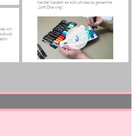
hierbei handelt es sich um das so genannte
„Soft Drawing".
nde Art
usdruck
raphy