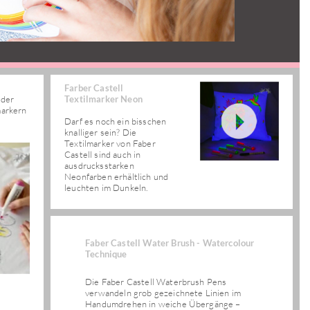
Farber Castell
oder
Textilmarker Neon
markern
Darf es noch ein bisschen
knalliger sein? Die
Textilmarker von Faber
Castell sind auch in
ausdrucksstarken
Neonfarben erhältlich und
leuchten im Dunkeln.
Faber Castell Water Brush - Watercolour
Technique
Die Faber Castell Waterbrush Pens
verwandeln grob gezeichnete Linien im
Handumdrehen in weiche Übergänge –