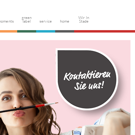
green
Wir In
moments
label
service
home
Stade