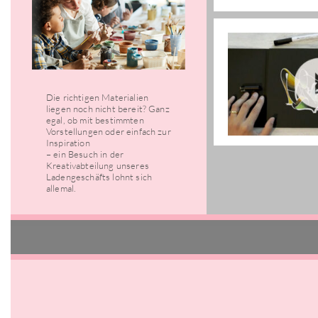
Die richtigen Materialien
liegen noch nicht bereit? Ganz
egal, ob mit bestimmten
Vorstellungen oder einfach zur
Inspiration
– ein Besuch in der
Kreativabteilung unseres
Ladengeschäfts lohnt sich
allemal.