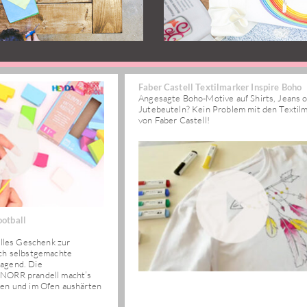
Faber Castell Textilmarker Inspire Boho
Angesagte Boho-Motive auf Shirts, Jeans 
Jutebeuteln? Kein Problem mit den Textil
von Faber Castell!
otball
elles Geschenk zur
ich selbstgemachte
agend. Die
KNORR prandell macht’s
men und im Ofen aushärten