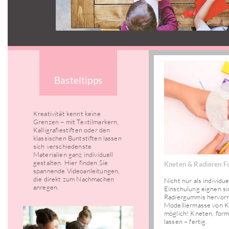
Basteltipps
Kreativität kennt keine
Grenzen – mit Textilmarkern,
Kalligrafiestiften oder den
klassischen Buntstiften lassen
sich verschiedenste
Materialien ganz individuell
gestalten. Hier finden Sie
Kneten & Radieren Fo
spannende Videoanleitungen,
die direkt zum Nachmachen
Nicht nur als individu
anregen.
Einschulung eignen s
Radiergummis hervorr
Modelliermasse von 
möglich! Kneten, for
lassen – fertig.