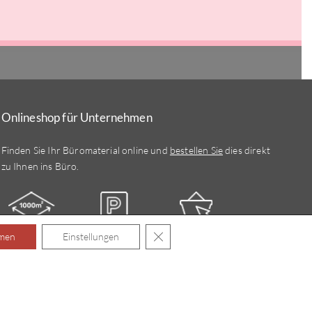
Onlineshop für Unternehmen
Finden Sie Ihr Büromaterial online und
bestellen Sie
dies direkt
zu Ihnen ins Büro.
GDPR Cookie-Banner schließen
men
Einstellungen
Erlebnisfläche
Kundenparkplätze
Waller
To Go