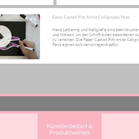
Faber Castell Pitt Artist Calligraphy Pens
Hand Lettering und Kalligrafie sind beeindrucke
und Weisen, um der Schrift einen besonderen A
zu verleihen. Die Faber Castell Pitt Artist Callig
Pens eignen sich hervorragend dafür.
Künstlerbedarf &
Produktwelten