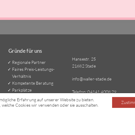
Gründe für uns
Hansestr. 25
Regionale Partner
21682 Stade
Faires Preis-Leistungs-
Verhältnis
info@waller-stade.de
Kompetente Beratung
Parkplätze
Telefon:
04141 4008 29
Mehr als nur Bürobedarf
mögliche Erfahrung auf unserer Website zu bieten.
Zustim
Mo. - Fr. 10:00 - 17:00 Uhr
 welche Cookies wir verwenden oder sie ausschalten.
Sa. geschlossen